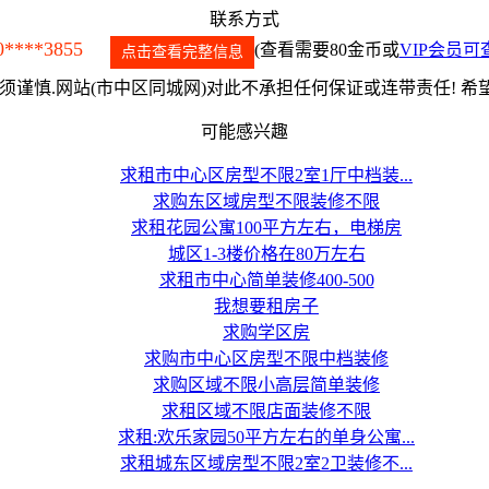
联系方式
0****3855
(查看需要80金币或
VIP会员可
点击查看完整信息
谨慎.网站(市中区同城网)对此不承担任何保证或连带责任! 
可能感兴趣
求租市中心区房型不限2室1厅中档装...
求购东区域房型不限装修不限
求租花园公寓100平方左右，电梯房
城区1-3楼价格在80万左右
求租市中心简单装修400-500
我想要租房子
求购学区房
求购市中心区房型不限中档装修
求购区域不限小高层简单装修
求租区域不限店面装修不限
求租:欢乐家园50平方左右的单身公寓...
求租城东区域房型不限2室2卫装修不...