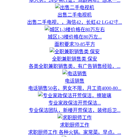
本人男，24岁有c1证，驾龄两年。想求一...
出售二手电视机
出售二手电视，，海信42，长虹42 LG42寸...
城区1-3楼价格在80万左...
面积要求70-85平方
全职兼职销售类 保安
各类全职兼职销售类，有广告销售经验，...
电话销售
电话销售50名，男女不限，月工资4000-80...
专业家政保洁开荒保洁...
专业保洁团队，新楼开荒保洁，装修后卫...
求职厨师工作
求职厨师工作 各种火锅。家常菜。早点。...